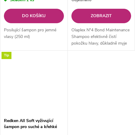
DO KOŠÍKU
ZOBRAZIT
Posilující šampon pro jemné
Olaplex N°4 Bond Maintenance
vlasy (250 ml)
Shampoo efektivně čistí
pokožku hlavy, důkladně myje
vlasy a navrací jim přirozenou
Tip
krásu.
Redken All Soft vyživující
šampon pro suché a křehké
vlasy 500 ml