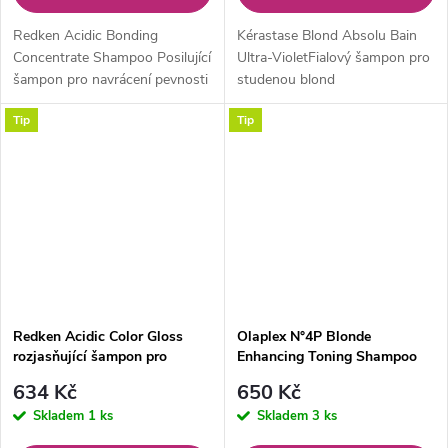
Redken Acidic Bonding
Kérastase Blond Absolu Bain
Concentrate Shampoo Posilující
Ultra-VioletFialový šampon pro
šampon pro navrácení pevnosti
studenou blond
vlasů. Pro všechny typy a
Tip
Tip
textury vlasů, zvláště pro vlasy
oslabené barvením či
zesvětlováním.
Redken Acidic Color Gloss
Olaplex N°4P Blonde
rozjasňující šampon pro
Enhancing Toning Shampoo
barvené vlasy 300ml
634 Kč
650 Kč
Skladem
1 ks
Skladem
3 ks