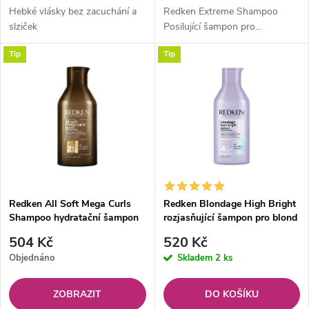
d
d
Hebké vlásky bez zacuchání a
Redken Extreme Shampoo
u
slziček
Posilující šampon pro...
u
Tip
Tip
k
k
t
t
ů
ů
Redken All Soft Mega Curls
Redken Blondage High Bright
Shampoo hydratační šampon
rozjasňující šampon pro blond
pro kudrnaté vlasy 300 ml
vlasy 300ml
504 Kč
520 Kč
Objednáno
Skladem
2 ks
ZOBRAZIT
DO KOŠÍKU