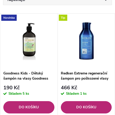
Ř
a
Nejdražší
V
Novinka
Tip
Nejprodávanější
z
ý
Abecedně
e
p
n
i
í
s
p
Goodness Kids - Dětský
Redken Extreme regenerační
šampón na vlasy Goodness
šampon pro poškozené vlasy
p
500 ml
300ml
r
190 Kč
466 Kč
r
Skladem
5 ks
Skladem
1 ks
o
o
DO KOŠÍKU
DO KOŠÍKU