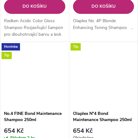
DO KOŠÍKU
DO KOŠÍKU
Redken Acidic Color Gloss
Olaplex No. 4P Blonde
Shampoo Rozjasňující šampon
Enhancing Toning Shampoo ...
pro dlouhotrvající barvu a lesk
vlasů
Novinka
Tip
Tip
No.4 FINE Bond Maintenance
Olaplex N°4 Bond
Shampoo 250ml
Maintenance Shampoo 250ml
654 Kč
654 Kč
Skladem
2 ks
Objednáno