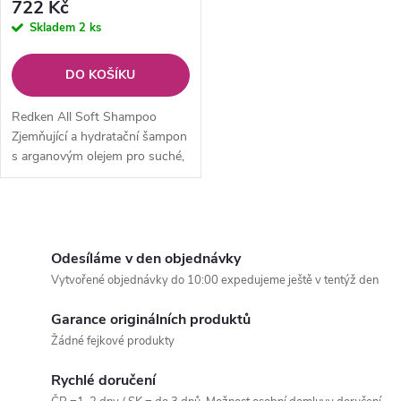
722 Kč
Skladem
2 ks
DO KOŠÍKU
Redken All Soft Shampoo
Zjemňující a hydratační šampon
s arganovým olejem pro suché,
křehké a lámavé vlasy.
O
v
Odesíláme v den objednávky
Vytvořené objednávky do 10:00 expedujeme ještě v tentýž den
l
Garance originálních produktů
á
Žádné fejkové produkty
d
Rychlé doručení