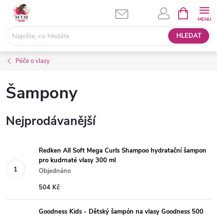
Přejít
NÁKUPNÍ
KOŠÍK
na
obsah
HLEDAT
Péče o vlasy
Šampony
Nejprodávanější
Redken All Soft Mega Curls Shampoo hydratační šampon
pro kudrnaté vlasy 300 ml
Objednáno
504 Kč
Goodness Kids - Dětský šampón na vlasy Goodness 500