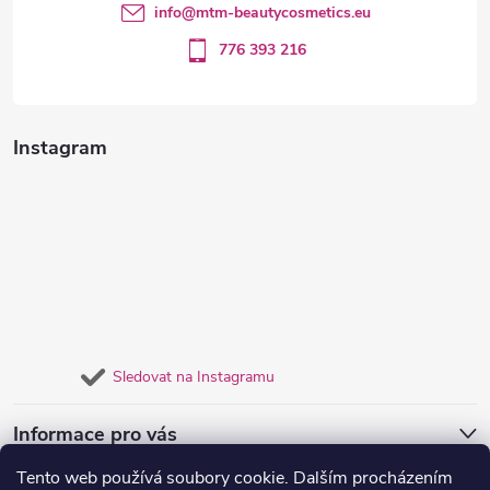
i
í
info
@
mtm-beautycosmetics.eu
s
776 393 216
u
Instagram
Sledovat na Instagramu
Informace pro vás
Tento web používá soubory cookie. Dalším procházením