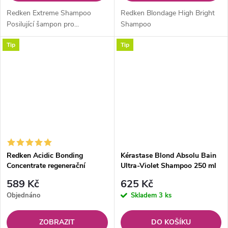
Redken Extreme Shampoo
Redken Blondage High Bright
Posilující šampon pro...
Shampoo
Tip
Tip
Redken Acidic Bonding
Kérastase Blond Absolu Bain
Concentrate regenerační
Ultra-Violet Shampoo 250 ml
šampon pro poškozené vlasy
589 Kč
625 Kč
300 ml
Objednáno
Skladem
3 ks
ZOBRAZIT
DO KOŠÍKU