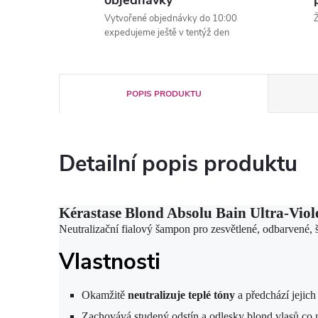
objednávky
Vytvořené objednávky do 10:00
Ž
expedujeme ještě v tentýž den
POPIS PRODUKTU
Detailní popis produktu
Kérastase Blond Absolu Bain Ultra-Viol
Neutralizační fialový šampon pro zesvětlené, odbarvené, š
Vlastnosti
Okamžitě
neutralizuje teplé tóny
a předchází jejic
Zachovává studený odstín a odlesky blond vlasů co 