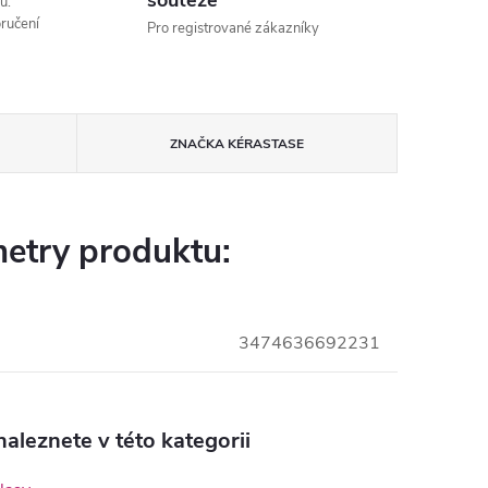
soutěže
ů.
ručení
Pro registrované zákazníky
ZNAČKA
KÉRASTASE
etry produktu:
3474636692231
aleznete v této kategorii