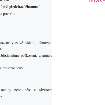
Péče o v
, čímž
předchází žloutnutí
 na povrchu
kozené vlasové vlákno, obnovuje
as
 každodennímu poškození, zjemňuje
é a mosazné tóny
minuty nebo déle v závislosti
e.