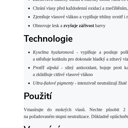
Chrání vlasy před každodenní oxidací a znečištěním
Zjemňuje vlasové vlákno a vyplňuje trhliny uvnitř i
Obnovuje lesk a
zvyšuje zářivost
barvy
Technologie
Kyselina hyaluronová
- vyplňuje a posiluje poš
a utěsňuje kutikulu pro dokonale hladký a zdravý vl
Protěž alpská
- silný antioxidant, bojuje proti
a zklidňuje citlivé vlasové vlákno
Ultra-fialové pigmenty
- intenzivně neutralizují žlut
Použití
Vmasírujte do mokrých vlasů. Nechte působit 2 
na požadovaném stupni neutralizace. Důkladně opláchnět