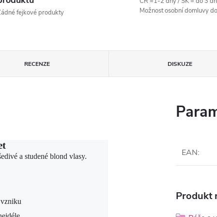
produktů
ČR =1-2 dny / SK = do 3 dn
Možnost osobní domluvy do
ádné fejkové produkty
RECENZE
DISKUZE
Param
et
EAN
:
edivé a studené blond vlasy.
Produkt n
h vzniku
nejdéle