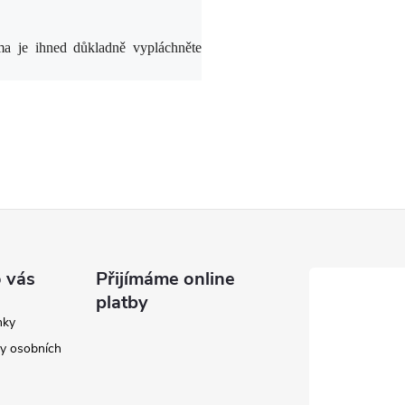
ma je ihned důkladně vypláchněte
 vás
Přijímáme online
platby
nky
y osobních