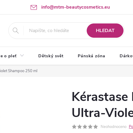
info@mtm-beautycosmetics.eu
HLEDAT
e o pleť
Dětský svět
Pánská zóna
Dárko
Violet Shampoo 250 ml
Kérastase
Ultra-Vio
Neohodnoceno
Po