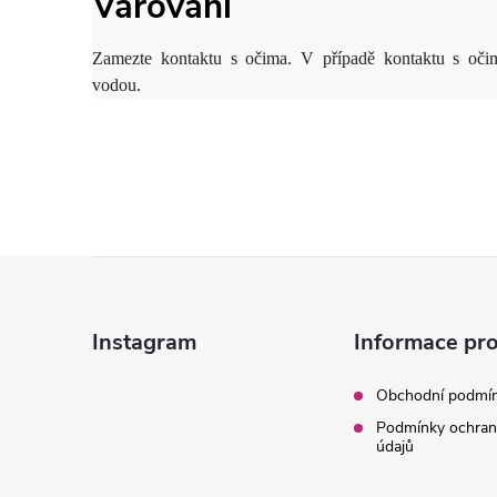
Varování
Zamezte kontaktu s očima. V případě kontaktu s oči
vodou.
Z
á
Instagram
Informace pro
p
Obchodní podmí
Podmínky ochran
a
údajů