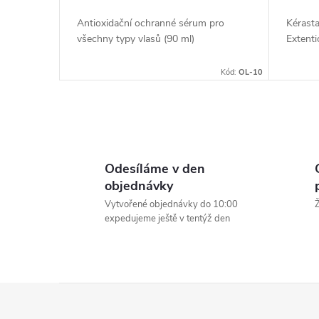
d
t
Antioxidační ochranné sérum pro
Kérast
všechny typy vlasů (90 ml)
Extenti
u
ů
Kód:
OL-10
k
t
O
v
ů
Odesíláme v den
l
objednávky
Vytvořené objednávky do 10:00
Ž
á
expedujeme ještě v tentýž den
d
a
Z
c