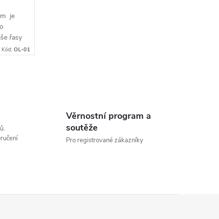
um je
ho
še řasy
.
Kód:
OL-01
Věrnostní program a
soutěže
ů.
ručení
Pro registrované zákazníky