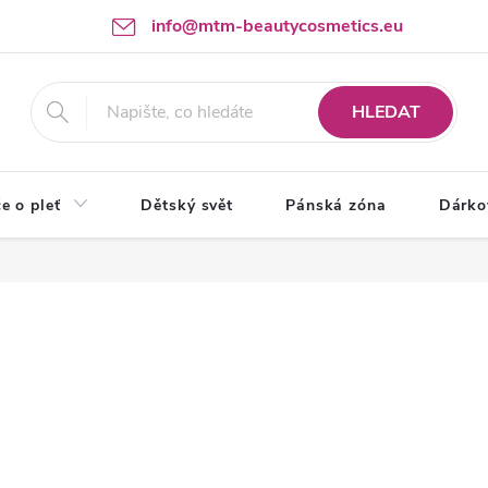
info@mtm-beautycosmetics.eu
HLEDAT
e o pleť
Dětský svět
Pánská zóna
Dárko