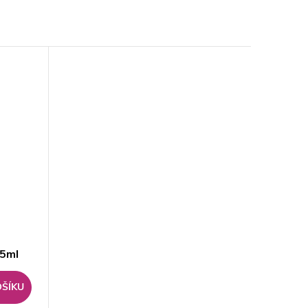
.5ml
OŠÍKU