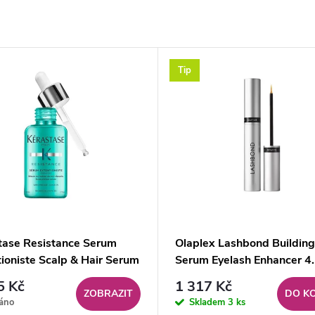
Tip
tase Resistance Serum
Olaplex Lashbond Building
ioniste Scalp & Hair Serum
Serum Eyelash Enhancer 4
0.15
5 Kč
1 317 Kč
ZOBRAZIT
DO K
áno
Skladem
3 ks