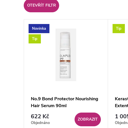
OTEVŘÍT FILTR
e
V
n
Novinka
Tip
ý
í
Tip
p
p
i
r
s
o
p
d
No.9 Bond Protector Nourishing
Keras
Hair Serum 90ml
Extent
r
u
50ml
622 Kč
1 00
ZOBRAZIT
o
k
Objednáno
Objedn