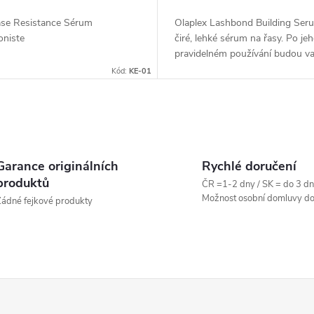
ase Resistance Sérum
Olaplex Lashbond Building Ser
oniste
čiré, lehké sérum na řasy. Po je
pravidelném používání budou va
hustší, silnější a více zvednuté. ..
Kód:
KE-01
Garance originálních
Rychlé doručení
produktů
ČR =1-2 dny / SK = do 3 dn
Možnost osobní domluvy do
ádné fejkové produkty