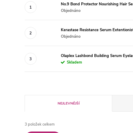
No.9 Bond Protector Nourishing Hair S
Objednáno
Kerastase Resistance Serum Extentionis
Objednáno
Olaplex Lashbond Building Serum Eyela
Skladem
Ř
NEJLEVNĚJŠÍ
a
3
položek celkem
z