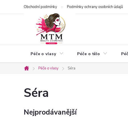
Přejít
Obchodní podmínky
Podmínky ochrany osobních údajů
na
obsah
Péče o vlasy
Péče o tělo
Péč
Péče o vlasy
Séra
Domů
Séra
Nejprodávanější