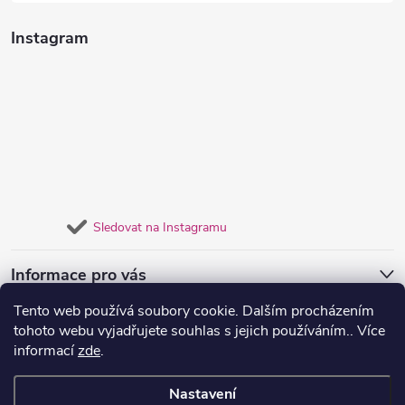
Instagram
Sledovat na Instagramu
Informace pro vás
Tento web používá soubory cookie. Dalším procházením
Přijímáme online platby
tohoto webu vyjadřujete souhlas s jejich používáním.. Více
informací
zde
.
Nastavení