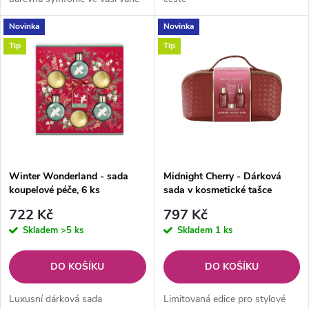
u
u
Novinka
Novinka
k
Tip
Tip
k
t
t
ů
ů
Winter Wonderland - sada
Midnight Cherry - Dárková
koupelové péče, 6 ks
sada v kosmetické tašce
Midnight Cherry 3 ks
722 Kč
797 Kč
Skladem
>5 ks
Skladem
1 ks
DO KOŠÍKU
DO KOŠÍKU
Luxusní dárková sada
Limitovaná edice pro stylové