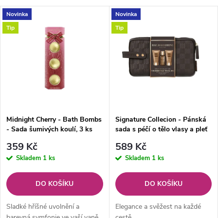
a
V
Novinka
Novinka
Nejprodávanější
z
Tip
Tip
ý
Abecedně
e
p
n
i
í
s
p
Midnight Cherry - Bath Bombs
Signature Collecion - Pánská
- Sada šumivých koulí, 3 ks
sada s péčí o tělo vlasy a pleť
p
r
359 Kč
589 Kč
r
Skladem
1 ks
Skladem
1 ks
o
o
DO KOŠÍKU
DO KOŠÍKU
d
d
Sladké hříšné uvolnění a
Elegance a svěžest na každé
barevná symfonie ve vaší vaně
cestě