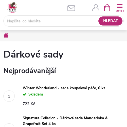
Přejít
NÁKUPNÍ
KOŠÍK
na
obsah
HLEDAT
Domů
Dárkové sady
Nejprodávanější
Winter Wonderland - sada koupelové péče, 6 ks
Skladem
722 Kč
Signature Collecion - Dárková sada Mandarinka &
Grapefruit Set 4 ks