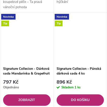
koupelové péče – Ta pravá
hýčkání
vánoční pohoda
Novinka
Novinka
Tip
Tip
Signature Collecion - Dárková
Signature Collecion - Pánská
sada Mandarinka & Grapefruit
dárková sada 4 ks
Set 4 ks
797 Kč
896 Kč
Objednáno
Skladem
1 ks
ZOBRAZIT
DO KOŠÍKU