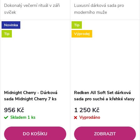
Dokonalý večerní rituál v záři
Luxusní dárková sada pro
svíček
moderního muže
Novinka
Tip
Tip
Výprodej
Midnight Cherry - Dárková
Redken All Soft Set dárková
sada Midnight Cherry 7 ks
sada pro suché a křehké vlasy
956 Kč
1 250 Kč
Skladem
1 ks
Vyprodáno
DO KOŠÍKU
ZOBRAZIT