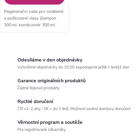
Regenerační sada pro oslabené
a poškozené vlasy (šampon
300 ml, kondicionér 300 ml,
maska 250 ml)
O
v
Odesíláme v den objednávky
Vytvořené objednávky do 10:00 expedujeme ještě v tentýž den
l
Garance originálních produktů
á
Žádné fejkové produkty
d
Rychlé doručení
a
ČR =1-2 dny / SK = do 3 dnů. Možnost osobní domluvy doručení
c
Věrnostní program a soutěže
Pro registrované zákazníky
í