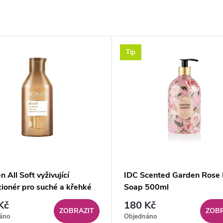
Tip
 All Soft vyživující
IDC Scented Garden Rose
cionér pro suché a křehké
Soap 500ml
 500 ml
Kč
180 Kč
ZOBRAZIT
ZOBR
áno
Objednáno