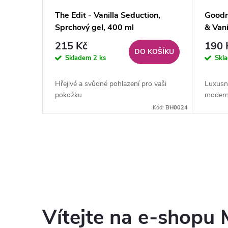
The Edit - Vanilla Seduction,
Goodn
Sprchový gel, 400 ml
& Van
pro m
215 Kč
190 
DO KOŠÍKU
Skladem
2 ks
Skl
Hřejivé a svůdné pohlazení pro vaši
Luxusní
pokožku
modern
Kód:
BH0024
Vítejte na e-shopu