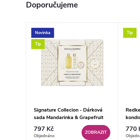
Doporučujeme
o
p
Novinka
Tip
u
Tip
M
T
M
Signature Collecion - Dárková
Redken
B
sada Mandarinka & Grapefruit
kondi
Set 4 ks
vlasy
797 Kč
770 
e
ZOBRAZIT
Objednáno
Objedn