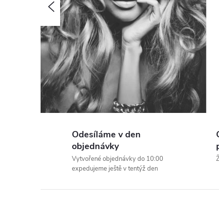
j
Předchozí
t
e
n
a
e
Odesíláme v den
objednávky
-
Vytvořené objednávky do 10:00
Ž
expedujeme ještě v tentýž den
s
h