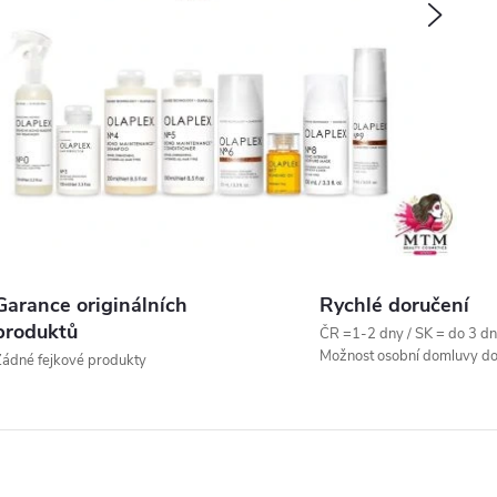
Násled
Garance originálních
Rychlé doručení
produktů
ČR =1-2 dny / SK = do 3 dn
Možnost osobní domluvy do
ádné fejkové produkty