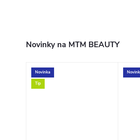
e
t
i
Novinky na MTM BEAUTY
c
s
Novinka
Novin
Tip