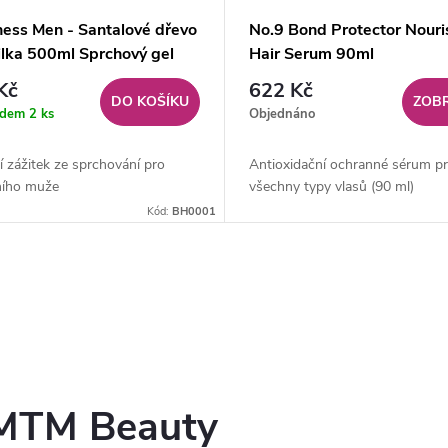
ess Men - Santalové dřevo
No.9 Bond Protector Nouri
ilka 500ml Sprchový gel
Hair Serum 90ml
uže
Kč
622 Kč
DO KOŠÍKU
ZOBR
adem
2 ks
Objednáno
 zážitek ze sprchování pro
Antioxidační ochranné sérum p
ího muže
všechny typy vlasů (90 ml)
Kód:
BH0001
 MTM Beauty