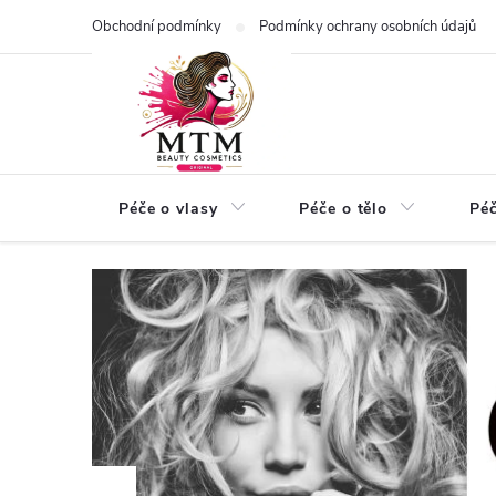
Přejít
Obchodní podmínky
Podmínky ochrany osobních údajů
na
obsah
Péče o vlasy
Péče o tělo
Péč
V
í
t
e