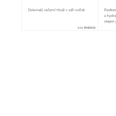
a
Dokonalý večerní rituál v záři svíček
Redken 
a hydr
u
olejem 
vlasy.
Kód:
BH0020
t
y
C
o
s
m