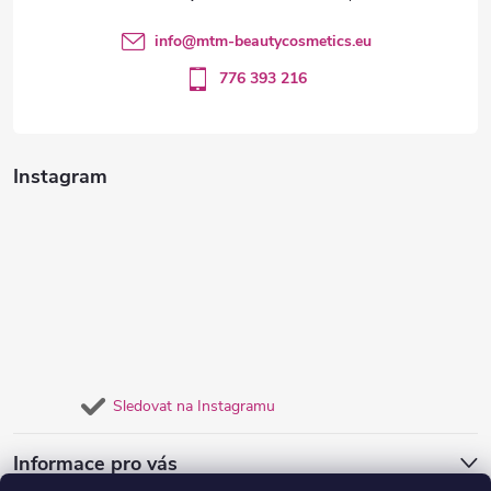
í
info
@
mtm-beautycosmetics.eu
776 393 216
Instagram
Sledovat na Instagramu
Informace pro vás