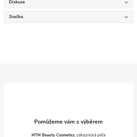
Diskuse
Značka
Z
á
p
a
t
MTM Beauty Cosmetics