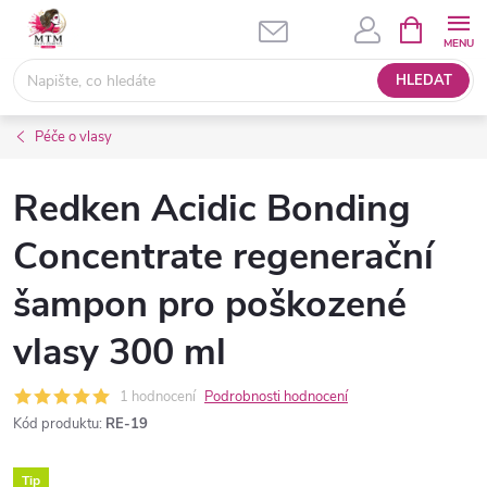
Přejít
NÁKUPNÍ
KOŠÍK
na
obsah
HLEDAT
Péče o vlasy
Redken Acidic Bonding
Concentrate regenerační
šampon pro poškozené
vlasy 300 ml
1 hodnocení
Podrobnosti hodnocení
Kód produktu:
RE-19
Tip