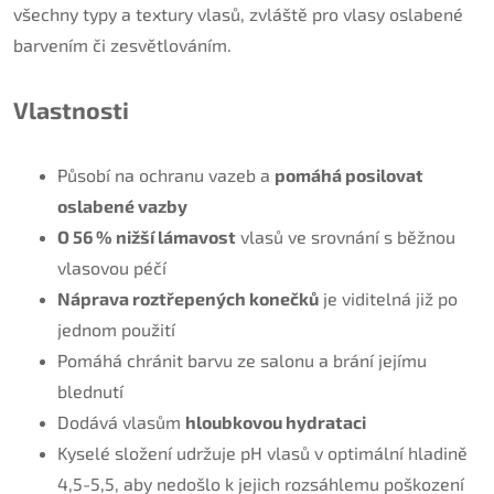
všechny typy a textury vlasů, zvláště pro vlasy oslabené
barvením či zesvětlováním.
Vlastnosti
Působí na ochranu vazeb a
pomáhá posilovat
oslabené vazby
O 56 % nižší lámavost
vlasů ve srovnání s běžnou
vlasovou péčí
Náprava roztřepených konečků
je viditelná již po
jednom použití
Pomáhá chránit barvu ze salonu a brání jejímu
blednutí
Dodává vlasům
hloubkovou hydrataci
Kyselé složení udržuje pH vlasů v optimální hladině
4,5-5,5, aby nedošlo k jejich rozsáhlemu poškození