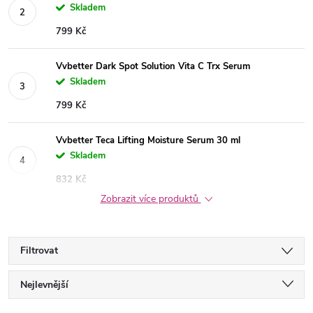
Skladem
799 Kč
Vvbetter Dark Spot Solution Vita C Trx Serum
Skladem
799 Kč
Vvbetter Teca Lifting Moisture Serum 30 ml
Skladem
832 Kč
Zobrazit více produktů
Filtrovat
Ř
Nejlevnější
Nejdražší