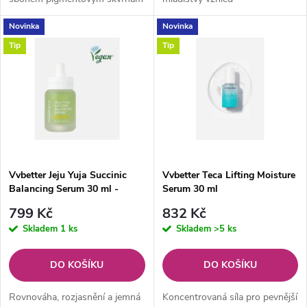
u
u
Novinka
Novinka
k
Tip
Tip
k
t
t
ů
ů
Vvbetter Jeju Yuja Succinic
Vvbetter Teca Lifting Moisture
Balancing Serum 30 ml -
Serum 30 ml
vyrovnávací pleťové serum
799 Kč
832 Kč
Skladem
1 ks
Skladem
>5 ks
DO KOŠÍKU
DO KOŠÍKU
Rovnováha, rozjasnění a jemná
Koncentrovaná síla pro pevnější