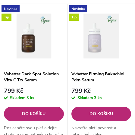
a
V
Novinka
Novinka
Nejprodávanější
z
Tip
Tip
ý
Abecedně
e
p
n
i
í
s
p
Vvbetter Dark Spot Solution
Vvbetter Firming Bakuchiol
Vita C Trx Serum
Pdrn Serum
p
r
799 Kč
799 Kč
r
Skladem
3 ks
Skladem
3 ks
o
o
DO KOŠÍKU
DO KOŠÍKU
d
d
Rozjasněte svou pleť a dejte
Navraťte pleti pevnost a
sbohem pigmentovým skvrnám
mladistvý vzhled