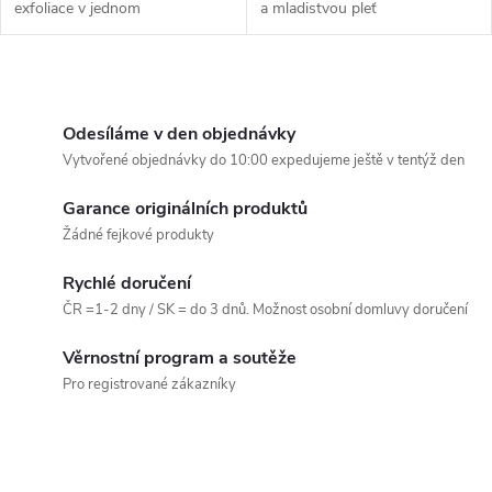
exfoliace v jednom
a mladistvou pleť
O
v
Odesíláme v den objednávky
Vytvořené objednávky do 10:00 expedujeme ještě v tentýž den
l
Garance originálních produktů
á
Žádné fejkové produkty
d
Rychlé doručení
a
ČR =1-2 dny / SK = do 3 dnů. Možnost osobní domluvy doručení
c
Věrnostní program a soutěže
Pro registrované zákazníky
í
p