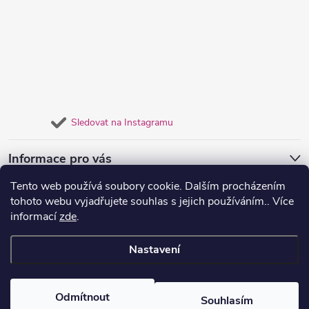
Sledovat na Instagramu
Informace pro vás
Tento web používá soubory cookie. Dalším procházením
Přijímáme online platby
tohoto webu vyjadřujete souhlas s jejich používáním.. Více
informací
zde
.
Nastavení
Copyright 2026
MTM Beauty Cosmetics
. Všechna práva vyhrazena.
Odmítnout
Souhlasím