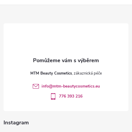
r
Z
v
k
á
y
p
v
a
ý
t
p
MTM Beauty Cosmetics
i
í
info
@
mtm-beautycosmetics.eu
s
776 393 216
u
Instagram