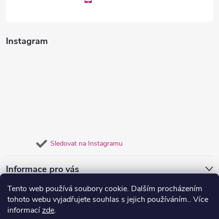
ý
p
i
Instagram
s
u
Sledovat na Instagramu
Informace pro vás
Tento web používá soubory cookie. Dalším procházením
Přijímáme online platby
tohoto webu vyjadřujete souhlas s jejich používáním.. Více
informací
zde
.