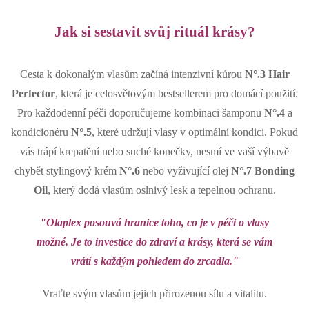
Jak si sestavit svůj rituál krásy?
Cesta k dokonalým vlasům začíná intenzivní kúrou
N°.3 Hair
Perfector
, která je celosvětovým bestsellerem pro domácí použití.
Pro každodenní péči doporučujeme kombinaci šamponu
N°.4
a
kondicionéru
N°.5
, které udržují vlasy v optimální kondici. Pokud
vás trápí krepatění nebo suché konečky, nesmí ve vaší výbavě
chybět stylingový krém
N°.6
nebo vyživující olej
N°.7 Bonding
Oil
, který dodá vlasům oslnivý lesk a tepelnou ochranu.
"Olaplex posouvá hranice toho, co je v péči o vlasy
možné. Je to investice do zdraví a krásy, která se vám
vrátí s každým pohledem do zrcadla."
Vraťte svým vlasům jejich přirozenou sílu a vitalitu.