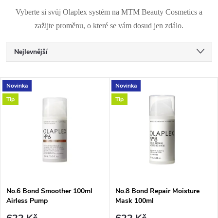
Vyberte si svůj Olaplex systém na MTM Beauty Cosmetics a
zažijte proměnu, o které se vám dosud jen zdálo.
Ř
Nejlevnější
a
Nejdražší
V
Novinka
Novinka
Nejprodávanější
z
Tip
Tip
ý
Abecedně
e
p
n
i
í
s
p
No.6 Bond Smoother 100ml
No.8 Bond Repair Moisture
Airless Pump
Mask 100ml
p