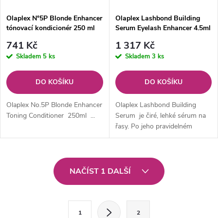
Olaplex N°5P Blonde Enhancer
Olaplex Lashbond Building
tónovací kondicionér 250 ml
Serum Eyelash Enhancer 4.5ml
0.15
741 Kč
1 317 Kč
Skladem
5 ks
Skladem
3 ks
DO KOŠÍKU
DO KOŠÍKU
Olaplex No.5P Blonde Enhancer
Olaplex Lashbond Building
Toning Conditioner 250ml ...
Serum je čiré, lehké sérum na
řasy. Po jeho pravidelném
používání budou vaše řasy
hustší, silnější a více zvednuté.
...
O
NAČÍST 1 DALŠÍ
v
l
S
1
2