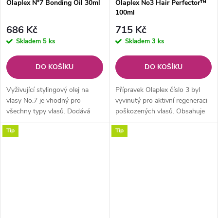
Olaplex N°7 Bonding Oil 30ml
Olaplex No3 Hair Perfector™
100ml
686 Kč
715 Kč
Skladem
5 ks
Skladem
3 ks
DO KOŠÍKU
DO KOŠÍKU
Vyživující stylingový olej na
Přípravek Olaplex číslo 3 byl
vlasy No.7 je vhodný pro
vyvinutý pro aktivní regeneraci
všechny typy vlasů. Dodává
poškozených vlasů. Obsahuje
vlasům extra lesk,
stejné účinné látky jako
Tip
Tip
nesrovnatelnou hebkost a
produkty No.1 a No.2, které se
posílení struktury vlasů v jejich
využívají v kadeřnictví....
jádru. Eliminuje...