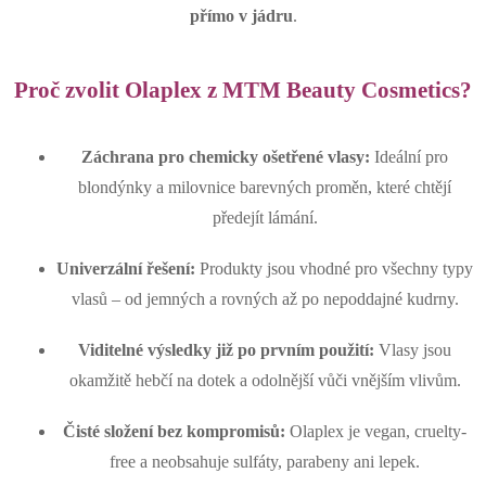
přímo v jádru
.
Proč zvolit Olaplex z MTM Beauty Cosmetics?
Záchrana pro chemicky ošetřené vlasy:
Ideální pro
blondýnky a milovnice barevných proměn, které chtějí
předejít lámání.
Univerzální řešení:
Produkty jsou vhodné pro všechny typy
vlasů – od jemných a rovných až po nepoddajné kudrny.
Viditelné výsledky již po prvním použití:
Vlasy jsou
okamžitě hebčí na dotek a odolnější vůči vnějším vlivům.
Čisté složení bez kompromisů:
Olaplex je vegan, cruelty-
free a neobsahuje sulfáty, parabeny ani lepek.