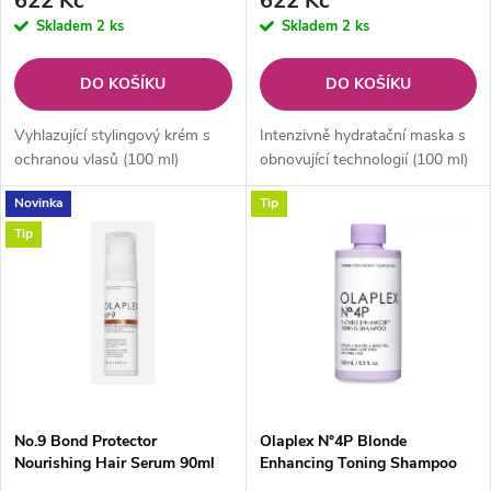
r
622 Kč
622 Kč
r
Skladem
2 ks
Skladem
2 ks
o
o
DO KOŠÍKU
DO KOŠÍKU
d
d
Vyhlazující stylingový krém s
Intenzivně hydratační maska s
u
ochranou vlasů (100 ml)
obnovující technologií (100 ml)
u
Novinka
Tip
k
Tip
k
t
t
ů
ů
No.9 Bond Protector
Olaplex N°4P Blonde
Nourishing Hair Serum 90ml
Enhancing Toning Shampoo