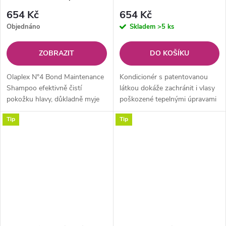
ml
654 Kč
654 Kč
Objednáno
Skladem
>5 ks
ZOBRAZIT
DO KOŠÍKU
Olaplex N°4 Bond Maintenance
Kondicionér s patentovanou
Shampoo efektivně čistí
látkou dokáže zachránit i vlasy
pokožku hlavy, důkladně myje
poškozené tepelnými úpravami
vlasy a navrací jim přirozenou
nebo barvením. Neobsahuje
Tip
Tip
krásu.
silikony, sírany, parabeny ani
lepek. Vlasy bez zbytečného...