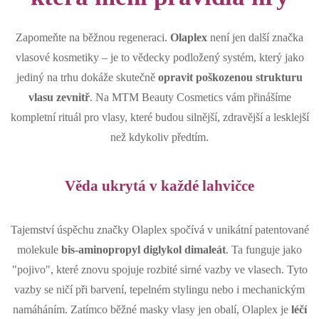
Zapomeňte na běžnou regeneraci.
Olaplex
není jen další značka
vlasové kosmetiky – je to vědecky podložený systém, který jako
jediný na trhu dokáže skutečně
opravit poškozenou strukturu
vlasu zevnitř
. Na MTM Beauty Cosmetics vám přinášíme
kompletní rituál pro vlasy, které budou silnější, zdravější a lesklejší
než kdykoliv předtím.
Věda ukrytá v každé lahvičce
Tajemství úspěchu značky Olaplex spočívá v unikátní patentované
molekule
bis-aminopropyl diglykol dimaleát
. Ta funguje jako
"pojivo", které znovu spojuje rozbité sirné vazby ve vlasech. Tyto
vazby se ničí při barvení, tepelném stylingu nebo i mechanickým
namáháním. Zatímco běžné masky vlasy jen obalí, Olaplex je
léčí