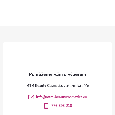
Z
á
p
a
t
MTM Beauty Cosmetics
í
info
@
mtm-beautycosmetics.eu
776 393 216