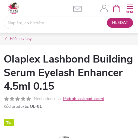
Přejít
NÁKUPNÍ
KOŠÍK
na
obsah
HLEDAT
Péče o vlasy
Olaplex Lashbond Building
Serum Eyelash Enhancer
4.5ml 0.15
Neohodnoceno
Podrobnosti hodnocení
Kód produktu:
OL-01
Tip