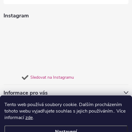
Instagram
Sledovat na Instagramu
Informace pro vás
Tento web používá soubory cookie. Dalším procházením
Přijímáme online platby
tohoto webu vyjadřujete souhlas s jejich používáním.. Více
informací
zde
.
Nastavení