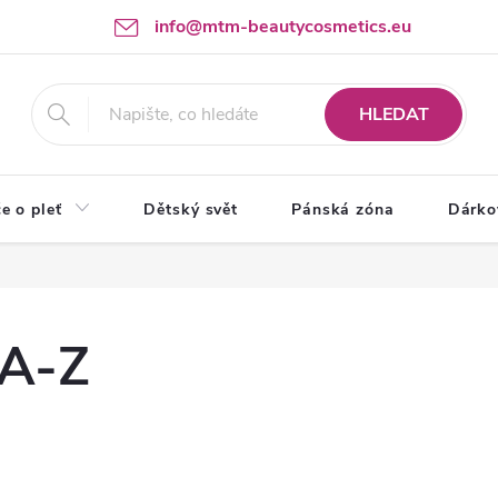
info@mtm-beautycosmetics.eu
HLEDAT
e o pleť
Dětský svět
Pánská zóna
Dárko
 A-Z