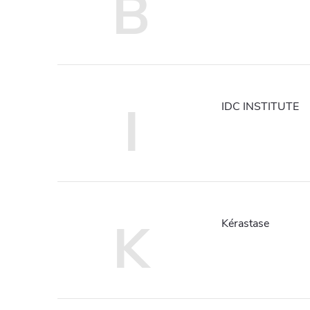
B
I
IDC INSTITUTE
K
Kérastase