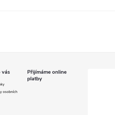
 vás
Přijímáme online
platby
nky
y osobních