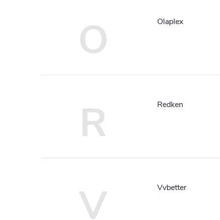
O
Olaplex
R
Redken
V
Vvbetter