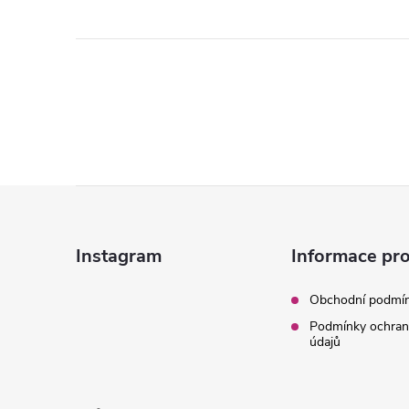
Z
á
Instagram
Informace pro
p
Obchodní podmí
Podmínky ochran
a
údajů
t