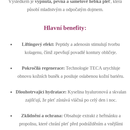
Výsledkem je
vypnutá, pevná a sametově hebká pleť
, která
působí mladistvým a odpočatým dojmem.
Hlavní benefity:
Liftingový efekt:
Peptidy a adenosin stimulují tvorbu
kolagenu, čímž zpevňují povadlé kontury obličeje.
Pokročilá regenerace:
Technologie TECA urychluje
obnovu kožních buněk a posiluje oslabenou kožní bariéru.
Dlouhotrvající hydratace:
Kyselina hyaluronová a skvalan
zajišťují, že pleť zůstává vláčná po celý den i noc.
Zklidnění a ochrana:
Obsahuje extrakt z heřmánku a
propolisu, které chrání pleť před podrážděním a vnějšími