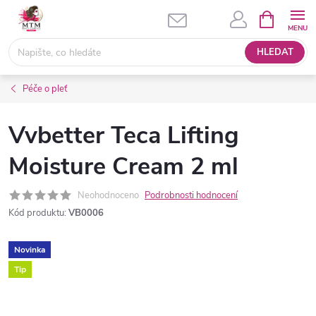
Přejít
NÁKUPNÍ
KOŠÍK
na
obsah
HLEDAT
Péče o pleť
Vvbetter Teca Lifting
Moisture Cream 2 ml
Neohodnoceno
Podrobnosti hodnocení
Kód produktu:
VB0006
Novinka
Tip