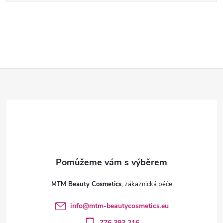
Z
á
p
a
t
MTM Beauty Cosmetics
í
info
@
mtm-beautycosmetics.eu
776 393 216