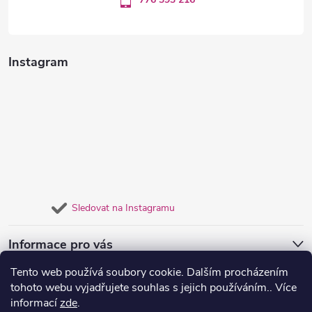
Instagram
Sledovat na Instagramu
Informace pro vás
Tento web používá soubory cookie. Dalším procházením
Přijímáme online platby
tohoto webu vyjadřujete souhlas s jejich používáním.. Více
informací
zde
.