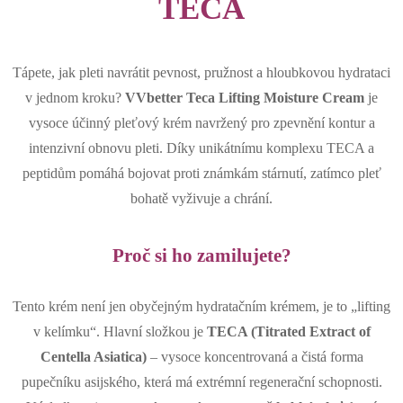
TECA
Tápete, jak pleti navrátit pevnost, pružnost a hloubkovou hydrataci
v jednom kroku?
VVbetter Teca Lifting Moisture Cream
je
vysoce účinný pleťový krém navržený pro zpevnění kontur a
intenzivní obnovu pleti. Díky unikátnímu komplexu TECA a
peptidům pomáhá bojovat proti známkám stárnutí, zatímco pleť
bohatě vyživuje a chrání.
Proč si ho zamilujete?
Tento krém není jen obyčejným hydratačním krémem, je to „lifting
v kelímku“. Hlavní složkou je
TECA (Titrated Extract of
Centella Asiatica)
– vysoce koncentrovaná a čistá forma
pupečníku asijského, která má extrémní regenerační schopnosti.