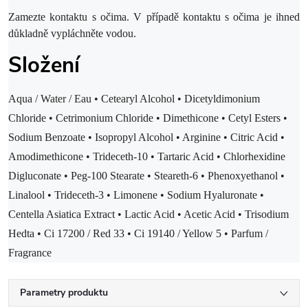
Zamezte kontaktu s očima. V případě kontaktu s očima je ihned
důkladně vypláchněte vodou.
Složení
Aqua / Water / Eau • Cetearyl Alcohol • Dicetyldimonium
Chloride • Cetrimonium Chloride • Dimethicone • Cetyl Esters •
Sodium Benzoate • Isopropyl Alcohol • Arginine • Citric Acid •
Amodimethicone • Trideceth-10 • Tartaric Acid • Chlorhexidine
Digluconate • Peg-100 Stearate • Steareth-6 • Phenoxyethanol •
Linalool • Trideceth-3 • Limonene • Sodium Hyaluronate •
Centella Asiatica Extract • Lactic Acid • Acetic Acid • Trisodium
Hedta • Ci 17200 / Red 33 • Ci 19140 / Yellow 5 • Parfum /
Fragrance
Parametry produktu