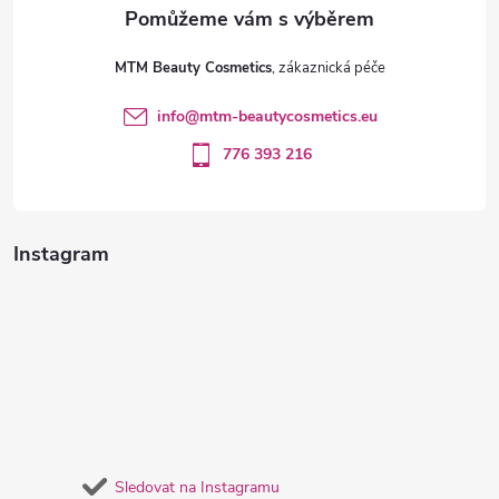
a
t
MTM Beauty Cosmetics
í
info
@
mtm-beautycosmetics.eu
776 393 216
Instagram
Sledovat na Instagramu