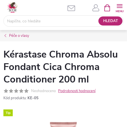
Přejít
NÁKUPNÍ
KOŠÍK
na
obsah
HLEDAT
Péče o vlasy
Kérastase Chroma Absolu
Fondant Cica Chroma
Conditioner 200 ml
Neohodnoceno
Podrobnosti hodnocení
Kód produktu:
KE-05
Tip