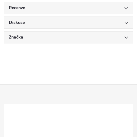
Recenze
Diskuse
Značka
Z
á
p