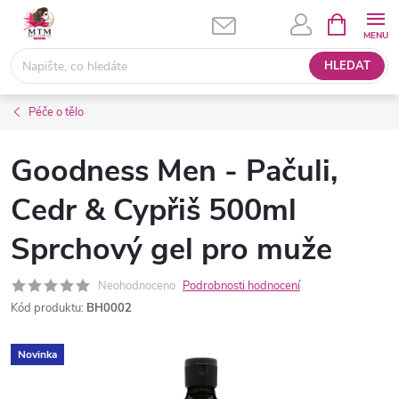
Přejít
NÁKUPNÍ
KOŠÍK
na
obsah
HLEDAT
Péče o tělo
Goodness Men - Pačuli,
Cedr & Cypřiš 500ml
Sprchový gel pro muže
Neohodnoceno
Podrobnosti hodnocení
Kód produktu:
BH0002
Novinka