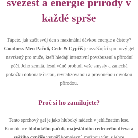
svěžest a energie přírody v
každé sprše
Tápete, jak začít svůj den s maximální dávkou energie a čistoty?
Goodness Men Pačuli, Cedr & Cypřiš
je osvěžující sprchový gel
navržený pro muže, kteří hledají intenzivní povzbuzení a přírodní
péči. Jeho zemitá, lesní vůně probudí vaše smysly a zanechá
pokožku dokonale čistou, revitalizovanou a provoněnou divokou
přírodou.
Proč si ho zamilujete?
Tento sprchový gel je jako hluboký nádech v jehličnatém lese.
Kombinace
hlubokého pačuli, majestátního cedrového dřeva a
svěžího cypřiše
vytváří komplexní, mužnou vůni s lehce