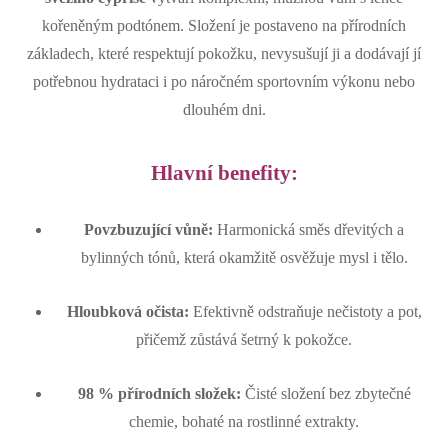
kořeněným podtónem. Složení je postaveno na přírodních
základech, které respektují pokožku, nevysušují ji a dodávají jí
potřebnou hydrataci i po náročném sportovním výkonu nebo
dlouhém dni.
Hlavní benefity:
Povzbuzující vůně:
Harmonická směs dřevitých a
bylinných tónů, která okamžitě osvěžuje mysl i tělo.
Hloubková očista:
Efektivně odstraňuje nečistoty a pot,
přičemž zůstává šetrný k pokožce.
98 % přírodních složek:
Čisté složení bez zbytečné
chemie, bohaté na rostlinné extrakty.