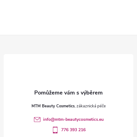
Z
á
p
a
t
MTM Beauty Cosmetics
í
info
@
mtm-beautycosmetics.eu
776 393 216