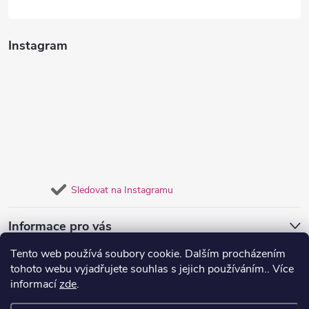
Instagram
Sledovat na Instagramu
Informace pro vás
Tento web používá soubory cookie. Dalším procházením
Přijímáme online platby
tohoto webu vyjadřujete souhlas s jejich používáním.. Více
informací
zde
.