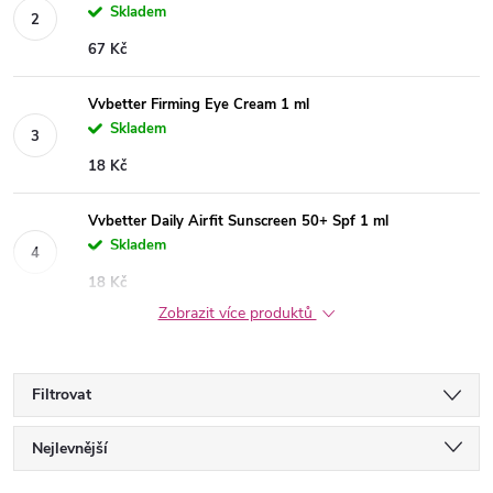
Skladem
67 Kč
Vvbetter Firming Eye Cream 1 ml
Skladem
18 Kč
Vvbetter Daily Airfit Sunscreen 50+ Spf 1 ml
Skladem
18 Kč
Zobrazit více produktů
Filtrovat
Ř
Nejlevnější
Nejdražší