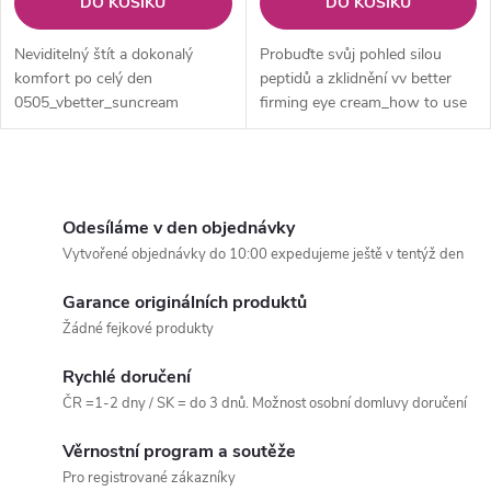
DO KOŠÍKU
DO KOŠÍKU
Neviditelný štít a dokonalý
Probuďte svůj pohled silou
komfort po celý den
peptidů a zklidnění vv better
0505_vbetter_suncream
firming eye cream_how to use
O
v
Odesíláme v den objednávky
Vytvořené objednávky do 10:00 expedujeme ještě v tentýž den
l
Garance originálních produktů
á
Žádné fejkové produkty
d
Rychlé doručení
a
ČR =1-2 dny / SK = do 3 dnů. Možnost osobní domluvy doručení
c
Věrnostní program a soutěže
Pro registrované zákazníky