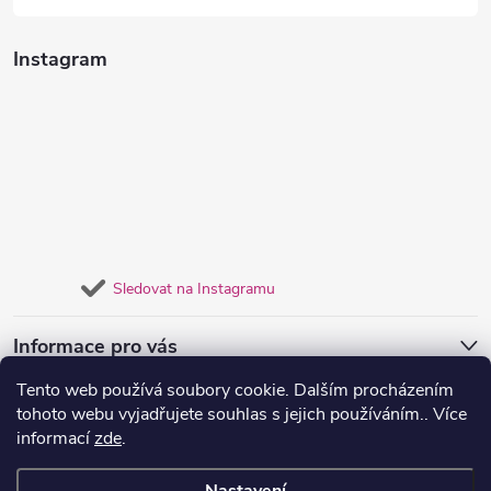
u
Instagram
Sledovat na Instagramu
Informace pro vás
Tento web používá soubory cookie. Dalším procházením
Přijímáme online platby
tohoto webu vyjadřujete souhlas s jejich používáním.. Více
informací
zde
.