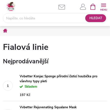
Přejít
NÁKUPNÍ
KOŠÍK
na
obsah
HLEDAT
Domů
Fialová linie
Nejprodávanější
Vvbetter Konjac Sponge přírodní čisticí houbička pro
vševhny typy pleti
Skladem
197 Kč
Vvbetter Rejuvenating Squalane Mask