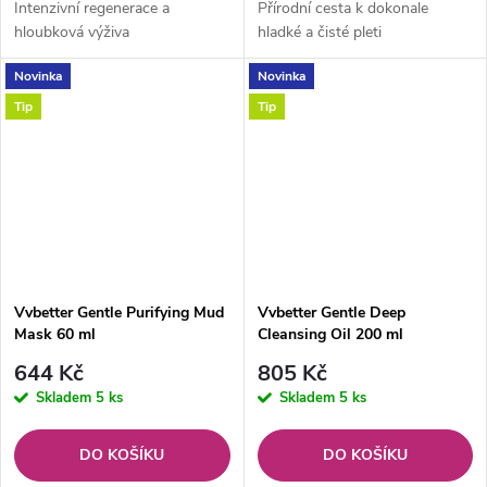
Intenzivní regenerace a
Přírodní cesta k dokonale
hloubková výživa
hladké a čisté pleti
Novinka
Novinka
Tip
Tip
Vvbetter Gentle Purifying Mud
Vvbetter Gentle Deep
Mask 60 ml
Cleansing Oil 200 ml
hydrofilní olej pro hloubkové
644 Kč
805 Kč
čištění pleti
Skladem
5 ks
Skladem
5 ks
DO KOŠÍKU
DO KOŠÍKU