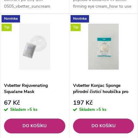
u
0505_vbetter_suncream
firming eye cream_how to use
u
k
Novinka
Novinka
k
Tip
Tip
t
t
ů
ů
Vvbetter Rejuvenating
Vvbetter Konjac Sponge
Squalane Mask
přírodní čisticí houbička pro
vševhny typy pleti
67 Kč
197 Kč
Skladem
>5 ks
Skladem
>5 ks
DO KOŠÍKU
DO KOŠÍKU