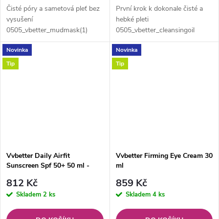
Čisté póry a sametová pleť bez
První krok k dokonale čisté a
vysušení
hebké pleti
0505_vbetter_mudmask(1)
0505_vbetter_cleansingoil
Novinka
Novinka
Tip
Tip
Vvbetter Daily Airfit
Vvbetter Firming Eye Cream 30
Sunscreen Spf 50+ 50 ml -
ml
lehký ochranný krém
812 Kč
859 Kč
Skladem
2 ks
Skladem
4 ks